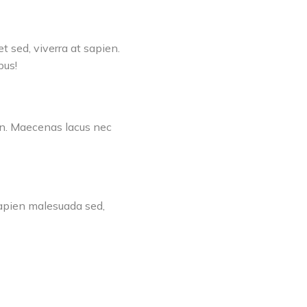
t sed, viverra at sapien.
bus!
ien. Maecenas lacus nec
 sapien malesuada sed,