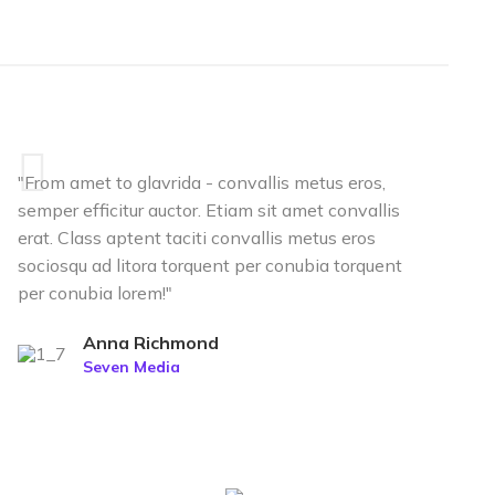
"From amet to glavrida - convallis metus eros,
semper efficitur auctor. Etiam sit amet convallis
erat. Class aptent taciti convallis metus eros
sociosqu ad litora torquent per conubia torquent
per conubia lorem!"
Anna Richmond
Seven Media