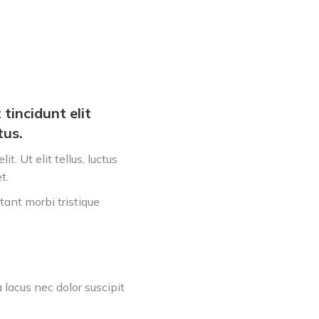
tincidunt elit
tus.
t. Ut elit tellus, luctus
t.
tant morbi tristique
lacus nec dolor suscipit