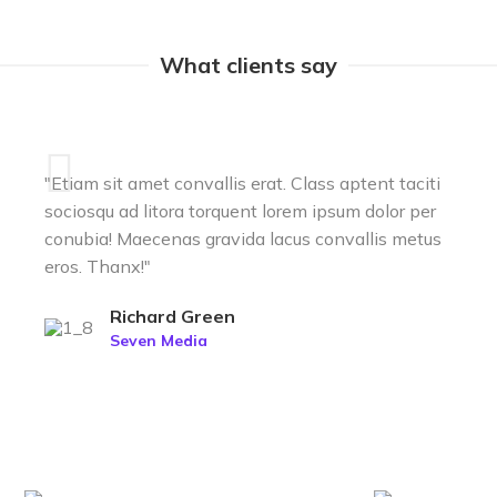
What clients say
"Etiam sit amet convallis erat. Class aptent taciti
sociosqu ad litora torquent lorem ipsum dolor per
conubia! Maecenas gravida lacus convallis metus
eros. Thanx!"
Richard Green
Seven Media