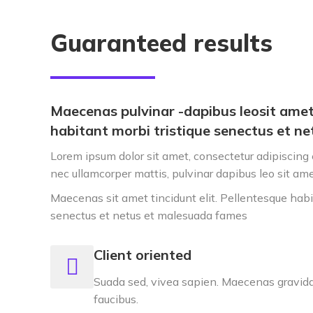
Guaranteed results
Maecenas pulvinar -dapibus leosit amet 
habitant morbi tristique senectus et ne
Lorem ipsum dolor sit amet, consectetur adipiscing eli
nec ullamcorper mattis, pulvinar dapibus leo sit ame
Maecenas sit amet tincidunt elit. Pellentesque habi
senectus et netus et malesuada fames
Client oriented
Suada sed, vivea sapien. Maecenas gravida 
faucibus.