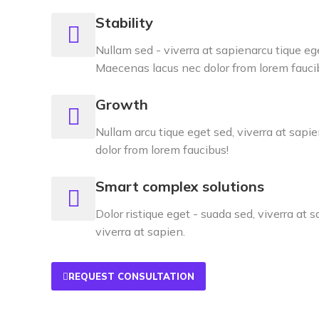
Stability
Nullam sed - viverra at sapienarcu tique ege
Maecenas lacus nec dolor from lorem fauci
Growth
Nullam arcu tique eget sed, viverra at sap
dolor from lorem faucibus!
Smart complex solutions
Dolor ristique eget - suada sed, viverra at
viverra at sapien.
REQUEST CONSULTATION