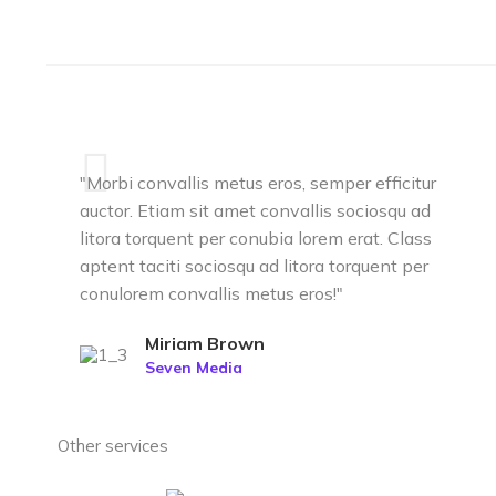
"Morbi convallis metus eros, semper efficitur
auctor. Etiam sit amet convallis sociosqu ad
litora torquent per conubia lorem erat. Class
aptent taciti sociosqu ad litora torquent per
conulorem convallis metus eros!"
Miriam Brown
Seven Media
Other services