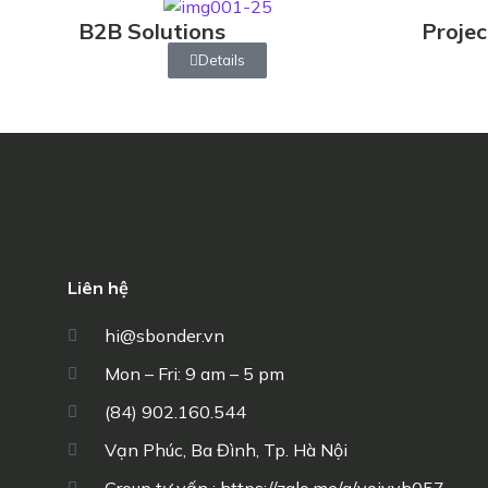
B2B Solutions
Proje
Details
Liên hệ
hi@sbonder.vn
Mon – Fri: 9 am – 5 pm
(84) 902.160.544
Vạn Phúc, Ba Đình, Tp. Hà Nội
Group tư vấn : https://zalo.me/g/yoiyyh057