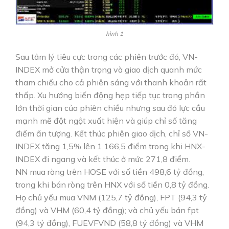
hình 1
Sau tâm lý tiêu cực trong các phiên trước đó, VN-
INDEX mở cửa thận trọng và giao dịch quanh mức
tham chiếu cho cả phiên sáng với thanh khoản rất
thấp. Xu hướng biến động hẹp tiếp tục trong phần
lớn thời gian của phiên chiều nhưng sau đó lực cầu
mạnh mẽ đột ngột xuất hiện và giúp chỉ số tăng
điểm ấn tượng. Kết thúc phiên giao dịch, chỉ số VN-
INDEX tăng 1,5% lên 1.166,5 điểm trong khi HNX-
INDEX đi ngang và kết thúc ở mức 271,8 điểm.
NN mua ròng trên HOSE với số tiền 498,6 tỷ đồng,
trong khi bán ròng trên HNX với số tiền 0,8 tỷ đồng.
Họ chủ yếu mua VNM (125,7 tỷ đồng), FPT (94,3 tỷ
đồng) và VHM (60,4 tỷ đồng); và chủ yếu bán fpt
(94,3 tỷ đồng), FUEVFVND (58,8 tỷ đồng) và VHM