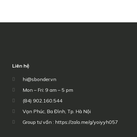
Liên hệ
hi@sbonder.vn
Mon – Fri: 9 am – 5 pm
(84) 902.160.544
Vạn Phúc, Ba Đình, Tp. Hà Nội
Group tư vấn : https://zalo.me/g/yoiyyh057