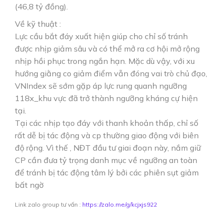
(46,8 tỷ đồng).
Về kỹ thuật :
Lực cầu bắt đáy xuất hiện giúp cho chỉ số tránh
được nhịp giảm sâu và có thể mở ra cơ hội mở rộng
nhịp hồi phục trong ngắn hạn. Mặc dù vậy, với xu
hướng giằng co giảm điểm vẫn đóng vai trò chủ đạo,
VNIndex sẽ sớm gặp áp lực rung quanh ngưỡng
118x_khu vực đã trở thành ngưỡng kháng cự hiện
tại.
Tại các nhịp tạo đáy với thanh khoản thấp, chỉ số
rất dễ bị tác động và cp thường giao động với biên
độ rộng. Vì thế , NĐT đầu tư giai đoạn này, nắm giữ
CP cần đưa tỷ trọng danh mục về ngưỡng an toàn
để tránh bị tác động tâm lý bởi các phiên sụt giảm
bất ngờ
Link zalo group tư vấn :
https://zalo.me/g/kcjxjs922